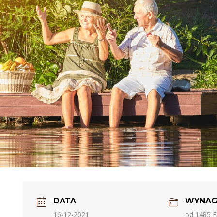
DATA
WYNAG
16-12-2021
od 1485 E