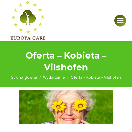
Oferta – Kobieta –
Vilshofen
Jesteś tutaj:
Strona główna
Wydarzenie
Oferta – Kobieta – Vilshofen