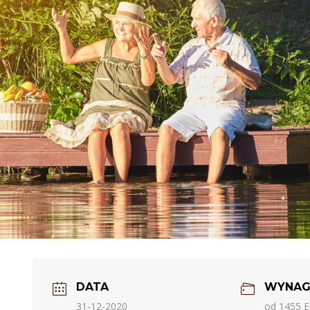
DATA
WYNAG
31-12-2020
od 1455 E