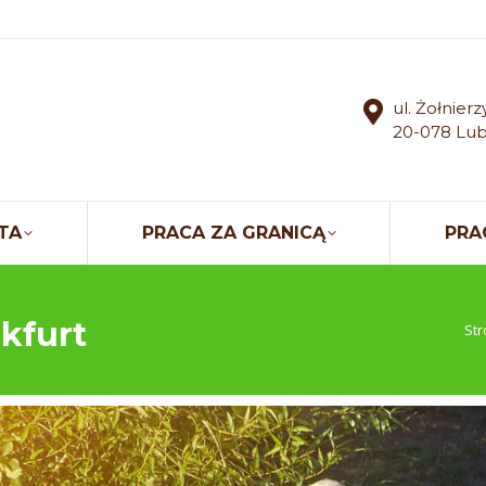
ul. Żołnier
20-078 Lub
TA
PRACA ZA GRANICĄ
PRA
nkfurt
Jes
St