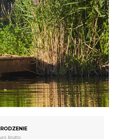
RODZENIE
uro Brutto