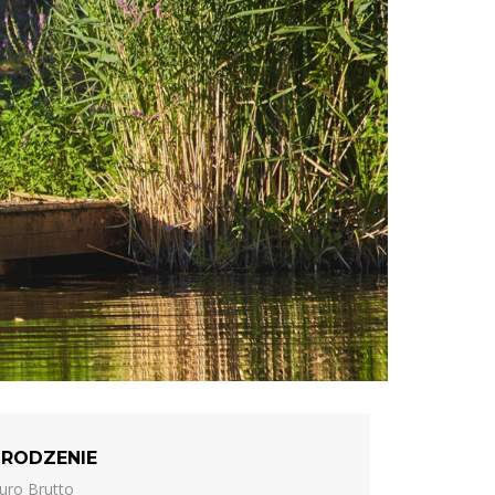
RODZENIE
uro Brutto