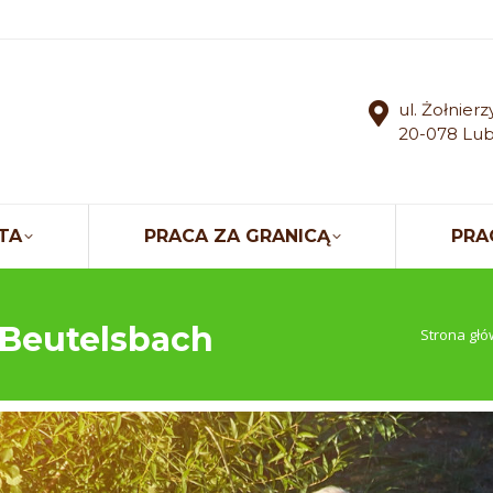
ul. Żołnier
20-078 Lub
TA
PRACA ZA GRANICĄ
PRA
 Beutelsbach
Jesteś tuta
Strona gł