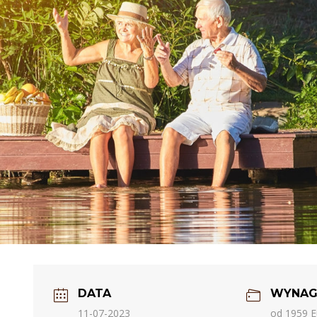
DATA
WYNAG
11-07-2023
od 1959 E